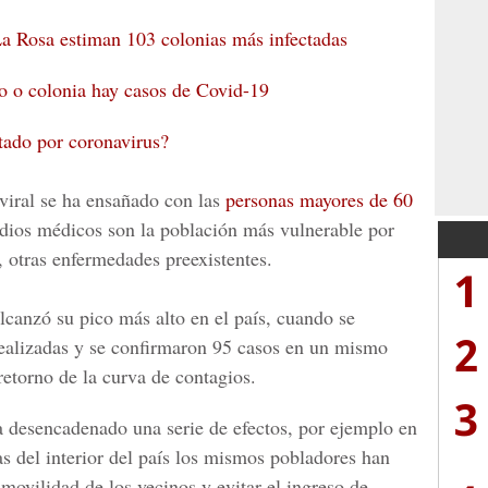
La Rosa estiman 103 colonias más infectadas
io o colonia hay casos de Covid-19
tado por coronavirus?
 viral se ha ensañado con las
personas mayores de 60
udios médicos son la población más vulnerable por
, otras enfermedades preexistentes.
1
canzó su pico más alto en el país, cuando se
2
ealizadas y se confirmaron 95 casos en un mismo
retorno de la curva de contagios.
3
 desencadenado una serie de efectos, por ejemplo en
as del interior del país los mismos pobladores han
 movilidad de los vecinos y evitar el ingreso de