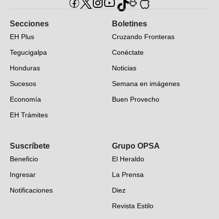
Secciones
Boletines
EH Plus
Cruzando Fronteras
Tegucigalpa
Conéctate
Honduras
Noticias
Sucesos
Semana en imágenes
Economía
Buen Provecho
EH Trámites
Opinión
Suscríbete
Grupo OPSA
EH Verifica
Beneficio
El Heraldo
Fotogalerías
Ingresar
La Prensa
Deportes
Notificaciones
Diez
Videos
Revista Estilo
Hondureños en el mundo