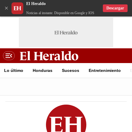
El Heraldo
×
Descargar
Noticias al instante. Disponible en Google y IOS
Lo último
Honduras
Sucesos
Entretenimiento