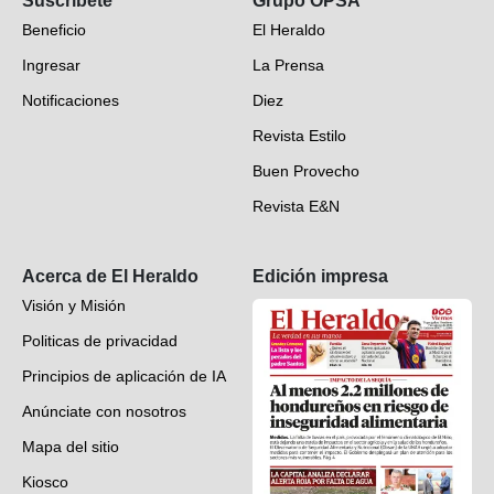
Suscríbete
Grupo OPSA
EH Verifica
Beneficio
El Heraldo
Fotogalerías
Ingresar
La Prensa
Deportes
Notificaciones
Diez
Videos
Revista Estilo
Hondureños en el mundo
Buen Provecho
Revista E&N
Suscripción
Acerca de El Heraldo
Edición impresa
Visión y Misión
Politicas de privacidad
Principios de aplicación de IA
Anúnciate con nosotros
Mapa del sitio
Kiosco