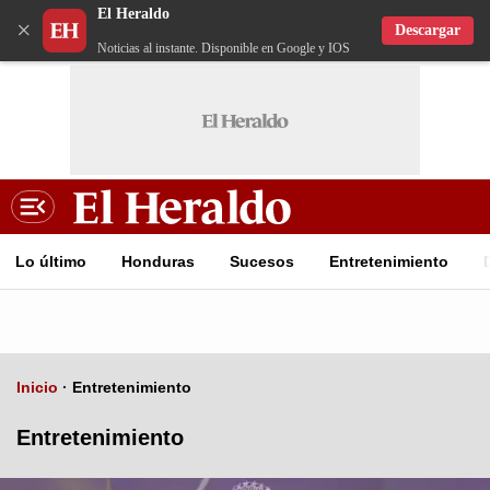
El Heraldo
×
Descargar
Noticias al instante. Disponible en Google y IOS
Lo último
Honduras
Sucesos
Entretenimiento
Inicio
·
Entretenimiento
Entretenimiento