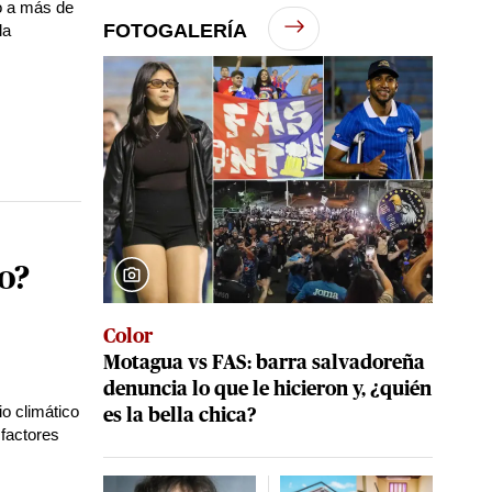
o a más de
FOTOGALERÍA
la
ro?
Color
Motagua vs FAS: barra salvadoreña
denuncia lo que le hicieron y, ¿quién
o climático
es la bella chica?
 factores