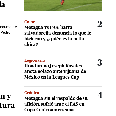
la
Color
2
onduras se
Motagua vs FAS: barra
 Pedro
salvadoreña denuncia lo que le
hicieron y, ¿quién es la bella
chica?
Legionario
3
Hondureño Joseph Rosales
anota golazo ante Tijuana de
México en la Leagues Cup
Crónica
4
n y
Motagua sin el respaldo de su
ltura
afición, sufrió ante el FAS en
Copa Centroamericana