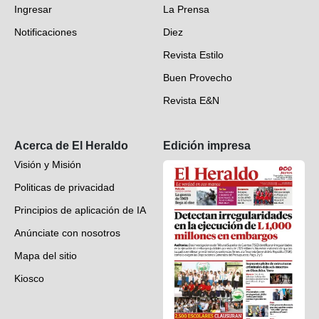
Ingresar
La Prensa
Deportes
Notificaciones
Diez
Videos
Revista Estilo
Hondureños en el mundo
Buen Provecho
Revista E&N
Suscripción
Acerca de El Heraldo
Edición impresa
Visión y Misión
Politicas de privacidad
Principios de aplicación de IA
Anúnciate con nosotros
Mapa del sitio
Kiosco
Preguntas frecuentes