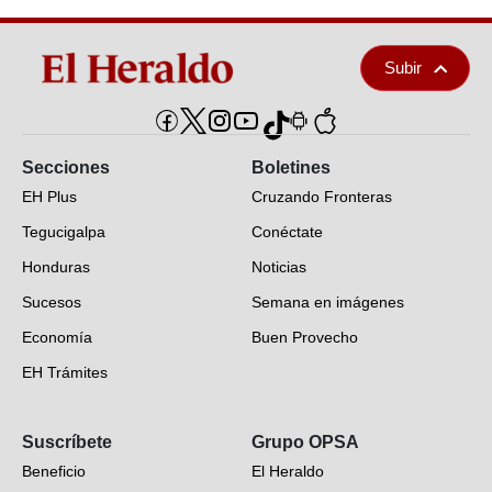
Subir
Secciones
Boletines
EH Plus
Cruzando Fronteras
Tegucigalpa
Conéctate
Honduras
Noticias
Sucesos
Semana en imágenes
Economía
Buen Provecho
EH Trámites
Opinión
Suscríbete
Grupo OPSA
EH Verifica
Beneficio
El Heraldo
Fotogalerías