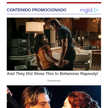
CONTENIDO PROMOCIONADO
And They Did Show This In Bohemian Rapsody!
Brainberries