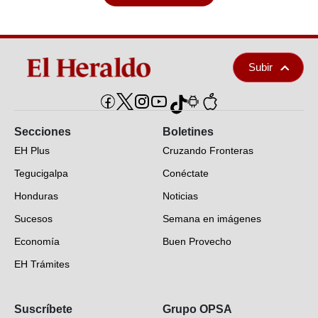
Subir
Secciones
Boletines
EH Plus
Cruzando Fronteras
Tegucigalpa
Conéctate
Honduras
Noticias
Sucesos
Semana en imágenes
Economía
Buen Provecho
EH Trámites
Opinión
Suscríbete
Grupo OPSA
EH Verifica