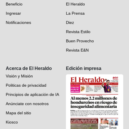
Beneficio
El Heraldo
Fotogalerías
Ingresar
La Prensa
Deportes
Notificaciones
Diez
Videos
Revista Estilo
Hondureños en el mundo
Buen Provecho
Revista E&N
Suscripción
Acerca de El Heraldo
Edición impresa
Visión y Misión
Politicas de privacidad
Principios de aplicación de IA
Anúnciate con nosotros
Mapa del sitio
Kiosco