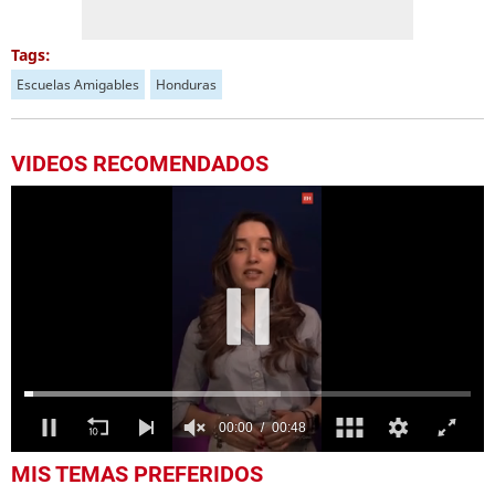
Tags:
Escuelas Amigables
Honduras
VIDEOS RECOMENDADOS
0
MIS TEMAS PREFERIDOS
seconds
of