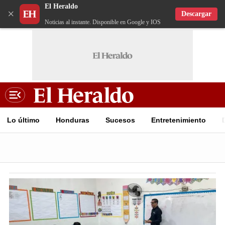
El Heraldo
×
Descargar
Noticias al instante. Disponible en Google y IOS
Lo último
Honduras
Sucesos
Entretenimiento