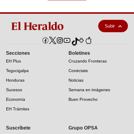
Subir
Secciones
Boletines
EH Plus
Cruzando Fronteras
Tegucigalpa
Conéctate
Honduras
Noticias
Sucesos
Semana en imágenes
Economía
Buen Provecho
EH Trámites
Opinión
Suscríbete
Grupo OPSA
EH Verifica