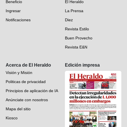
Beneficio
El Heraldo
Fotogalerías
Ingresar
La Prensa
Deportes
Notificaciones
Diez
Videos
Revista Estilo
Hondureños en el mundo
Buen Provecho
Revista E&N
Suscripción
Acerca de El Heraldo
Edición impresa
Visión y Misión
Politicas de privacidad
Principios de aplicación de IA
Anúnciate con nosotros
Mapa del sitio
Kiosco