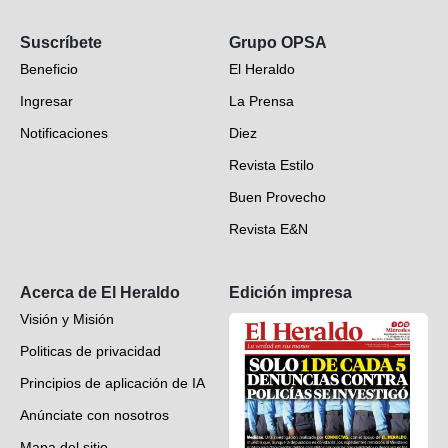
Opinión
Suscríbete
Grupo OPSA
EH Verifica
Beneficio
El Heraldo
Fotogalerías
Ingresar
La Prensa
Deportes
Notificaciones
Diez
Videos
Revista Estilo
Hondureños en el mundo
Buen Provecho
Revista E&N
Suscripción
Acerca de El Heraldo
Edición impresa
Visión y Misión
Politicas de privacidad
Principios de aplicación de IA
Anúnciate con nosotros
Mapa del sitio