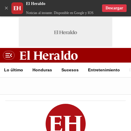
El Heraldo
×
Descargar
Noticias al instante. Disponible en Google y IOS
Lo último
Honduras
Sucesos
Entretenimiento