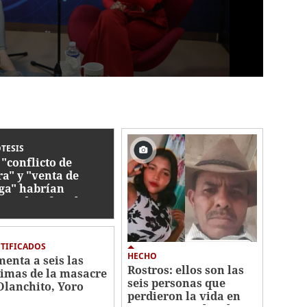
TESIS
 "conflicto de
a" y "venta de
ga" habrían
sinado a familia en
acre de Olanchito
TIFICADOS
HECHO
enta a seis las
Rostros: ellos son las
timas de la masacre
seis personas que
Olanchito, Yoro
perdieron la vida en