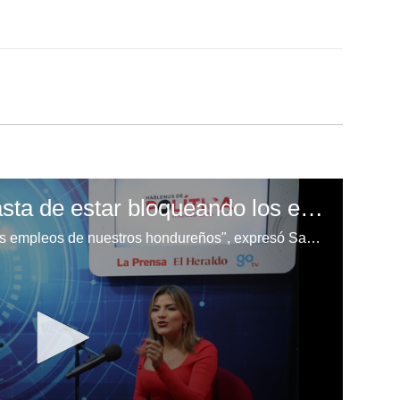
Saraí Espinal: “Ya basta de estar bloqueando los empleos de nuestros hondureños”
"Ya basta de estar bloqueando los empleos de nuestros hondureños", expresó Saraí Espinal en "La urna secreta" de Hablemos de Política.