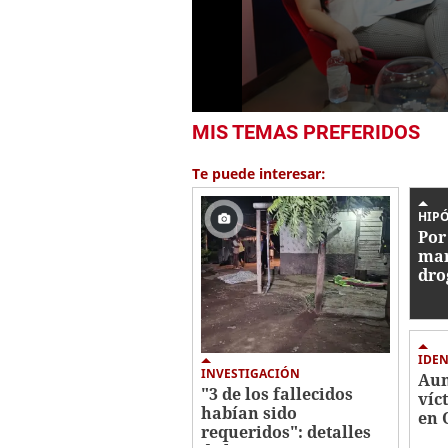
0
MIS TEMAS PREFERIDOS
seconds
of
1
Te puede interesar:
minute,
1
second
Volume
HIPÓ
0%
Por
mar
dro
ase
mas
IDEN
INVESTIGACIÓN
Aum
"3 de los fallecidos
víc
habían sido
en 
requeridos": detalles