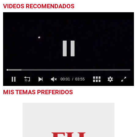
VIDEOS RECOMENDADOS
0
MIS TEMAS PREFERIDOS
seconds
of
3
minutes,
55
seconds