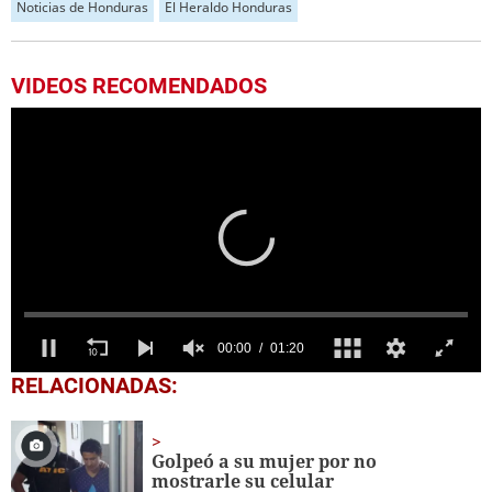
Noticias de Honduras
El Heraldo Honduras
VIDEOS RECOMENDADOS
0
RELACIONADAS:
seconds
of
1
minute,
Golpeó a su mujer por no
20
mostrarle su celular
seconds