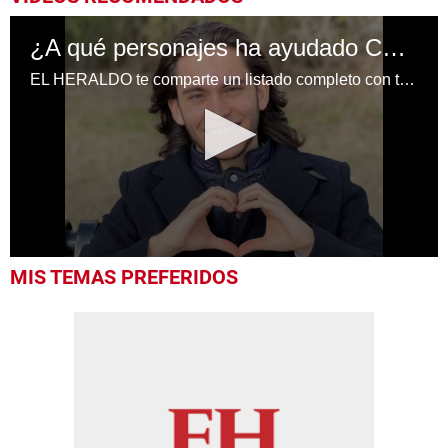
¿A qué personajes ha ayudado Carlos Eduardo Espina?
EL HERALDO te comparte un listado completo con todos los personajes que ha ayudado el influencer uruguayo, Carlos Eduardo Espina
0
MIS TEMAS PREFERIDOS
seconds
of
1
minute,
1
second