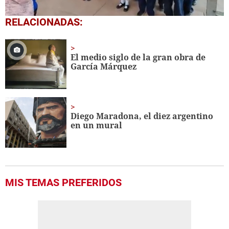
0
RELACIONADAS:
seconds
of
1
minute,
El medio siglo de la gran obra de
56
García Márquez
seconds
Diego Maradona, el diez argentino
en un mural
MIS TEMAS PREFERIDOS