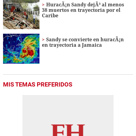
1
HuracÃ¡n Sandy dejÃ³ al menos
minute,
38 muertos en trayectoria por el
57
Caribe
seconds
Sandy se convierte en huracÃ¡n
en trayectoria a Jamaica
MIS TEMAS PREFERIDOS