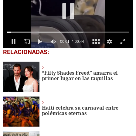
0
RELACIONADAS:
seconds
of
45
seconds
“Fifty Shades Freed” amarra el
primer lugar en las taquillas
Haití celebra su carnaval entre
polémicas eternas