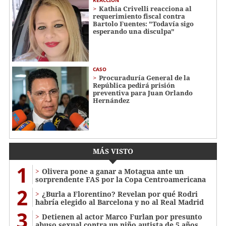
REACCIÓN
Kathia Crivelli reacciona al
requerimiento fiscal contra
Bartolo Fuentes: "Todavía sigo
esperando una disculpa"
CASO
Procuraduría General de la
República pedirá prisión
preventiva para Juan Orlando
Hernández
MÁS VISTO
1
Olivera pone a ganar a Motagua ante un
sorprendente FAS por la Copa Centroamericana
2
¿Burla a Florentino? Revelan por qué Rodri
habría elegido al Barcelona y no al Real Madrid
3
Detienen al actor Marco Furlan por presunto
abuso sexual contra un niño autista de 5 años