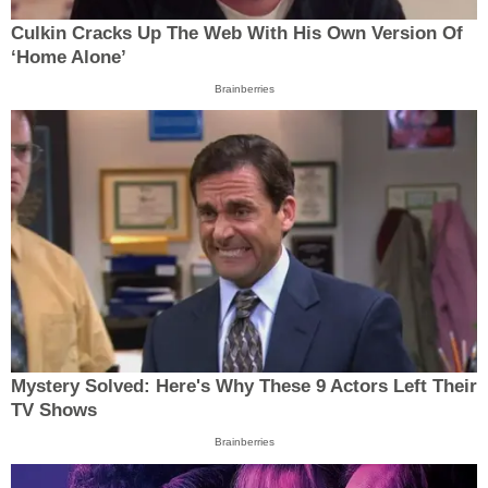
Culkin Cracks Up The Web With His Own Version Of
‘Home Alone’
Brainberries
Mystery Solved: Here's Why These 9 Actors Left Their
TV Shows
Brainberries