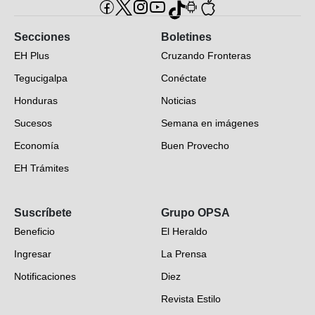
Secciones
Boletines
EH Plus
Cruzando Fronteras
Tegucigalpa
Conéctate
Honduras
Noticias
Sucesos
Semana en imágenes
Economía
Buen Provecho
EH Trámites
Opinión
Suscríbete
Grupo OPSA
EH Verifica
Beneficio
El Heraldo
Fotogalerías
Ingresar
La Prensa
Deportes
Notificaciones
Diez
Videos
Revista Estilo
Hondureños en el mundo