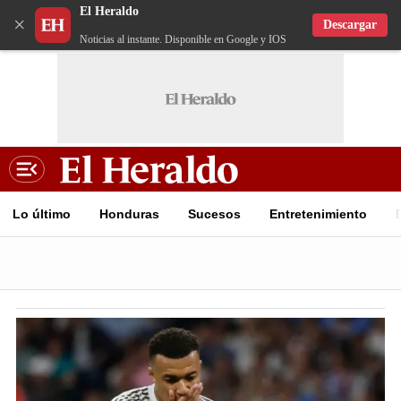
El Heraldo
×
Descargar
Noticias al instante. Disponible en Google y IOS
Lo último
Honduras
Sucesos
Entretenimiento