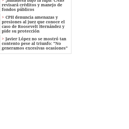
¡Banadesa bajo la lupa! CNBS
revisará créditos y manejo de
fondos públicos
CPH denuncia amenazas y
presiones al juez que conoce el
caso de Roosevelt Hernández y
pide su protección
Javier López no se mostró tan
contento pese al triunfo: "No
generamos excesivas ocasiones"