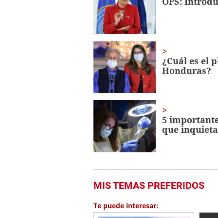
OPS: Introdu
23
seconds
Volume
0%
¿Cuál es el 
Honduras?
5 importante
que inquiet
MIS TEMAS PREFERIDOS
Te puede interesar: