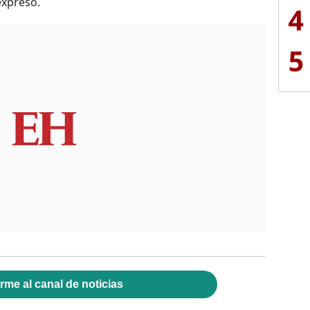
expresó.
4
5
rme al canal de noticias