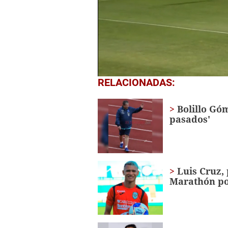
0
RELACIONADAS:
seconds
of
1
Bolillo Gó
minute,
pasados'
22
seconds
Volume
0%
Luis Cruz,
Marathón po