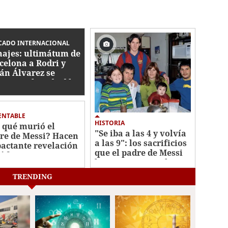
CADO INTERNACIONAL
hajes: ultimátum de
celona a Rodri y
ián Álvarez se
rca; Real Madrid lo
nda
ENTABLE
HISTORIA
 qué murió el
"Se iba a las 4 y volvía
re de Messi? Hacen
a las 9": los sacrificios
actante revelación
que el padre de Messi
sí fueron sus
hizo para que su hijo
imos días
triunfara
TRENDING