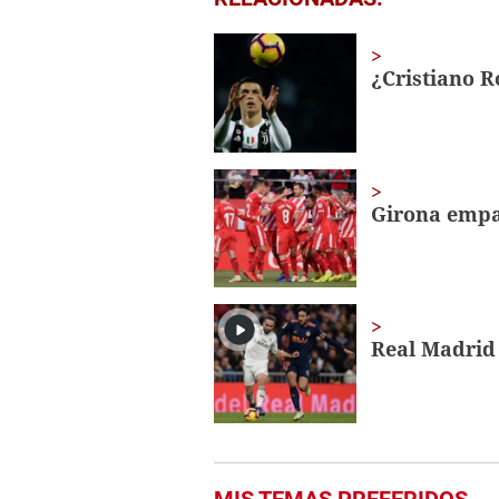
seconds
of
18
seconds
Volume
¿Cristiano R
0%
Girona empat
Real Madrid 
MIS TEMAS PREFERIDOS