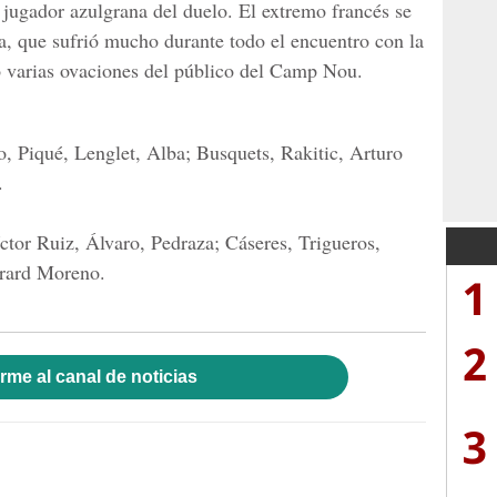
jugador azulgrana del duelo. El extremo francés se
a, que sufrió mucho durante todo el encuentro con la
ó varias ovaciones del público del Camp Nou.
 Piqué, Lenglet, Alba; Busquets, Rakitic, Arturo
.
tor Ruiz, Álvaro, Pedraza; Cáseres, Trigueros,
rard Moreno.
1
2
rme al canal de noticias
3