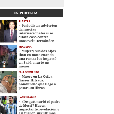
EN PORTADA
ALERTAS
Periodistas advierten
denuncias
internacionales si se
dilata caso contra
Roosevelt Hernández
TRAGEDIA
Mujer y sus dos hijos
iban en moto cuando
una rastra los impactó
en Sabá; murió un
menor
FALLECIMIENTO
Muere en La Ceiba
Nasser Hilsaca,
hondureño que llegó a
pesar 630 libras
LAMENTABLE
¿De qué murió el padre
de Messi? Hacen
impactante revelación y
así fueron sus últimos