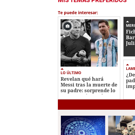
Te puede interesar:
MER
Fic
Bar
Jul
ace
bli
LAM
LO ÚLTIMO
¿De
Revelan qué hará
pad
Messi tras la muerte de
imp
su padre: sorprende lo
y a
que pasará con el
últ
cuerpo