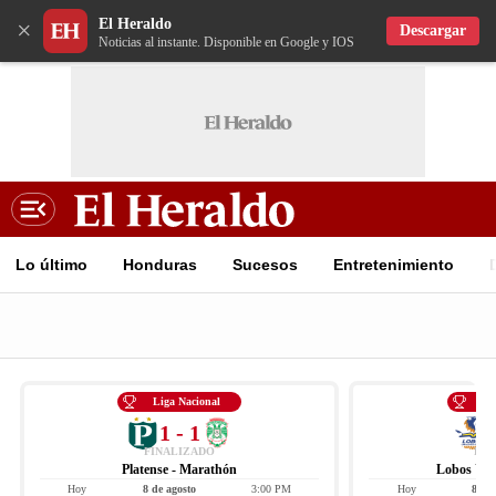
El Heraldo
×
Descargar
Noticias al instante. Disponible en Google y IOS
Lo último
Honduras
Sucesos
Entretenimiento
Liga Nacional
Li
1 - 1
FINALIZADO
FIN
Platense - Marathón
Lobos UPN
Hoy
8 de agosto
3:00 PM
Hoy
8 de 