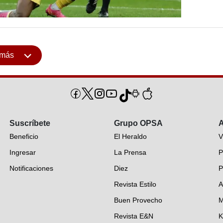
 más
Suscríbete
Grupo OPSA
A
Beneficio
El Heraldo
V
Ingresar
La Prensa
P
Notificaciones
Diez
P
Revista Estilo
A
Buen Provecho
M
Revista E&N
K