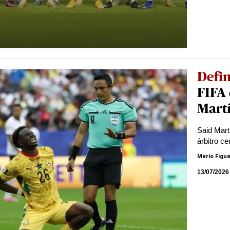
Defi
FIFA 
Martí
Said Mart
árbitro ce
Mario Figu
13/07/2026