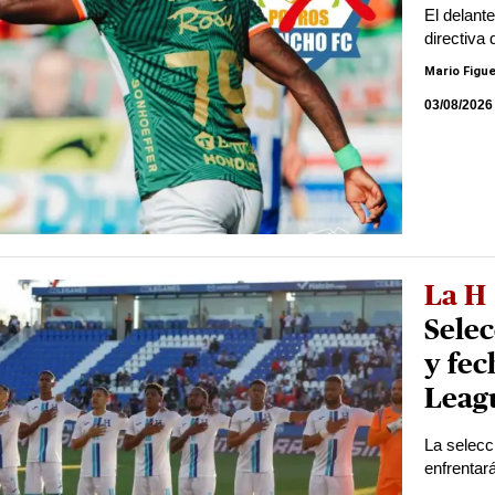
El delant
directiva 
Mario Figu
03/08/2026
La H
Selec
y fec
Leag
La selecc
enfrentar