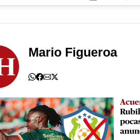
Mario Figueroa
Acue
Rubil
poca
anun