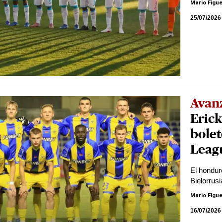
Mario Figu
25/07/2026
Avan
Erick
bole
Leag
El hondur
Bielorrusi
Mario Figu
16/07/2026