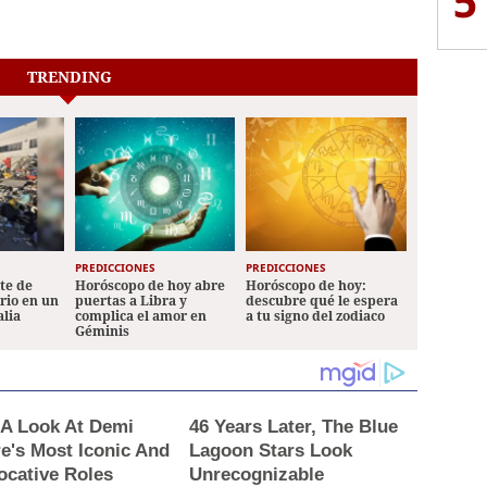
5
TRENDING
PREDICCIONES
PREDICCIONES
ete de
Horóscopo de hoy abre
Horóscopo de hoy:
ario en un
puertas a Libra y
descubre qué le espera
alia
complica el amor en
a tu signo del zodiaco
Géminis
 A Look At Demi
46 Years Later, The Blue
e's Most Iconic And
Lagoon Stars Look
ocative Roles
Unrecognizable