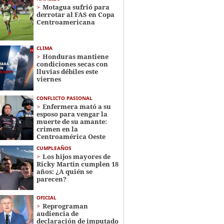
Motagua sufrió para
derrotar al FAS en Copa
Centroamericana
CLIMA
Honduras mantiene
condiciones secas con
lluvias débiles este
viernes
CONFLICTO PASIONAL
Enfermera mató a su
esposo para vengar la
muerte de su amante:
crimen en la
Centroamérica Oeste
CUMPLEAÑOS
Los hijos mayores de
Ricky Martin cumplen 18
años: ¿A quién se
parecen?
OFICIAL
Reprograman
audiencia de
declaración de imputado