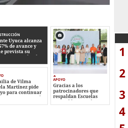
STRUCCIÓN
nte Uyuca alcanza
57% de avance y
1
ne prevista su
rega para julio de
7
2
YO
APOYO
ilia de Vilma
Gracias a los
ela Martínez pide
3
patrocinadores que
yo para continuar
respaldan Escuelas
tamiento contra el
Amigables con el
cer
4
Ambiente