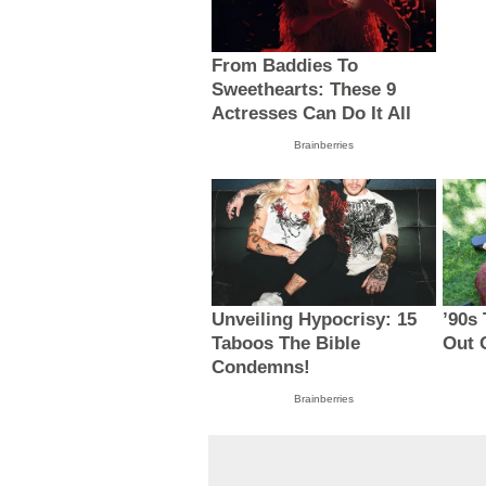
From Baddies To
Sweethearts: These 9
Actresses Can Do It All
Brainberries
Unveiling Hypocrisy: 15
’90s
Taboos The Bible
Out 
Condemns!
Brainberries