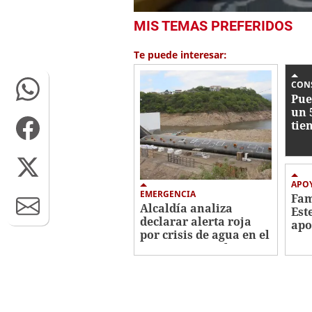
0
MIS TEMAS PREFERIDOS
seconds
of
50
Te puede interesar:
seconds
Volume
0%
CON
Pue
un 
tie
ent
202
APO
EMERGENCIA
Fam
Alcaldía analiza
Est
declarar alerta roja
apo
por crisis de agua en el
tra
Distrito Central
cán