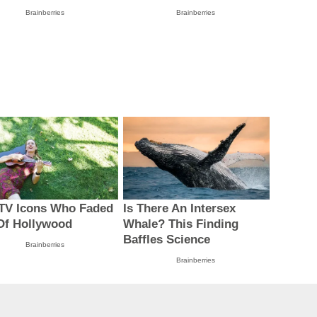
Brainberries
Brainberries
 TV Icons Who Faded
Is There An Intersex
Of Hollywood
Whale? This Finding
Baffles Science
Brainberries
Brainberries