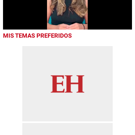
0
MIS TEMAS PREFERIDOS
seconds
of
55
seconds