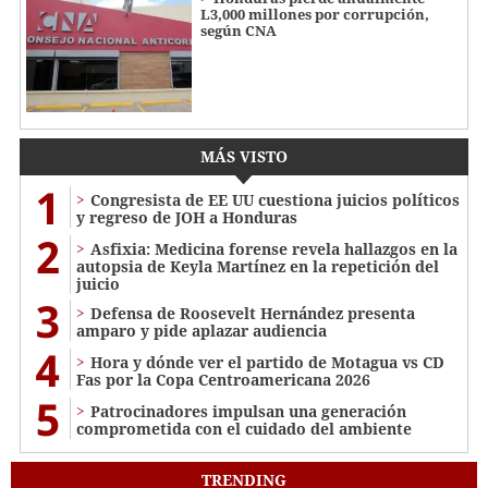
L3,000 millones por corrupción,
según CNA
MÁS VISTO
1
Congresista de EE UU cuestiona juicios políticos
y regreso de JOH a Honduras
2
Asfixia: Medicina forense revela hallazgos en la
autopsia de Keyla Martínez en la repetición del
juicio
3
Defensa de Roosevelt Hernández presenta
amparo y pide aplazar audiencia
4
Hora y dónde ver el partido de Motagua vs CD
Fas por la Copa Centroamericana 2026
5
Patrocinadores impulsan una generación
comprometida con el cuidado del ambiente
TRENDING