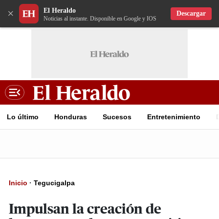
El Heraldo
×
Descargar
Noticias al instante. Disponible en Google y IOS
Lo último
Honduras
Sucesos
Entretenimiento
Inicio
·
Tegucigalpa
Impulsan la creación de