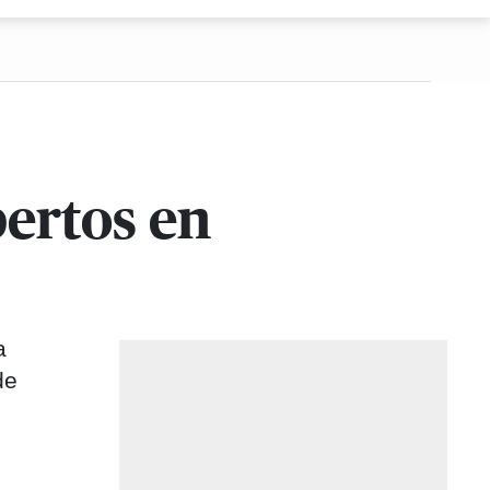
pertos en
a
de