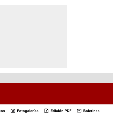
eos
Fotogalerías
Edición PDF
Boletines