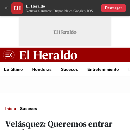
El Heraldo
×
Descargar
Noticias al instante. Disponible en Google y IOS
Lo último
Honduras
Sucesos
Entretenimiento
Inicio
·
Sucesos
Velásquez: Queremos entrar