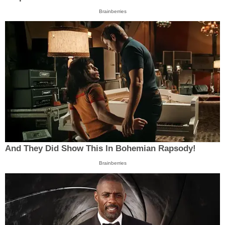
Brainberries
And They Did Show This In Bohemian Rapsody!
Brainberries