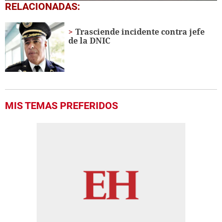
0
RELACIONADAS:
seconds
of
2
Trasciende incidente contra jefe
minutes,
de la DNIC
31
seconds
MIS TEMAS PREFERIDOS