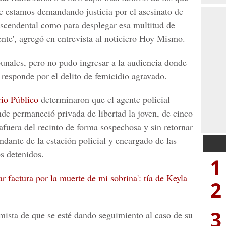
te estamos demandando justicia por el asesinato de
rascendental como para desplegar esa multitud de
ente', agregó en entrevista al noticiero Hoy Mismo.
ibunales, pero no pudo ingresar a la audiencia donde
, responde por el delito de femicidio agravado.
rio Público
determinaron que el
agente
policial
onde permaneció privada de libertad la joven, de cinco
afuera del recinto de forma sospechosa y sin retornar
ndante de la estación policial y encargado de las
os detenidos.
1
ar factura por la muerte de mi sobrina': tía de Keyla
2
3
mista de que se esté dando seguimiento al caso de su