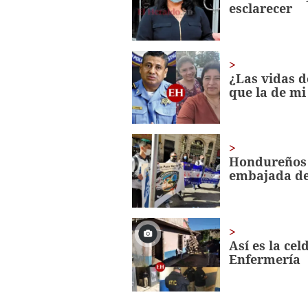
esclarecer
seconds
Volume
0%
¿Las vidas d
que la de mi
Hondureños p
embajada de
Así es la ce
Enfermería