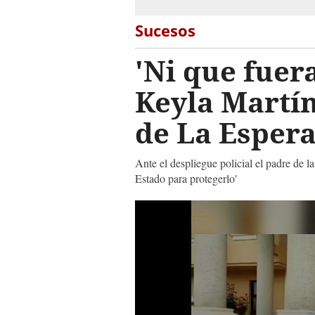
Sucesos
'Ni que fuer
Keyla Martín
de La Esper
Ante el despliegue policial el padre de l
Estado para protegerlo'
0
seconds
of
23
seconds
Volume
90%