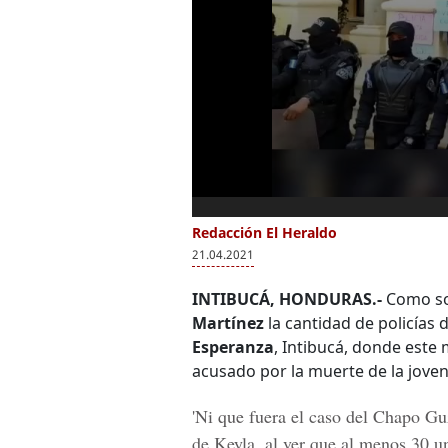
Redacción El Heraldo
21.04.2021
INTIBUCÁ, HONDURAS.-
Como sor
Martínez
la cantidad de policías
Esperanza
, Intibucá, donde este 
acusado por la muerte de la joven
'Ni que fuera el caso del
Chapo Gu
de Keyla, al ver que al menos 30 u