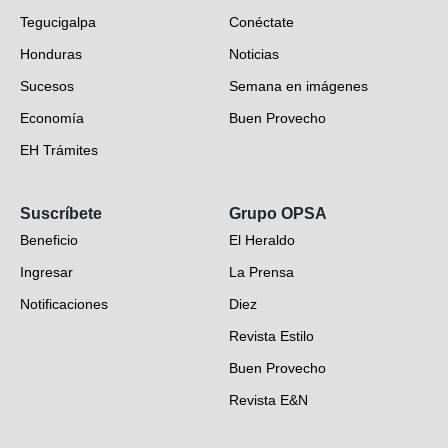
Tegucigalpa
Conéctate
Honduras
Noticias
Sucesos
Semana en imágenes
Economía
Buen Provecho
EH Trámites
Opinión
Suscríbete
Grupo OPSA
EH Verifica
Beneficio
El Heraldo
Fotogalerías
Ingresar
La Prensa
Deportes
Notificaciones
Diez
Videos
Revista Estilo
Hondureños en el mundo
Buen Provecho
Revista E&N
Suscripción