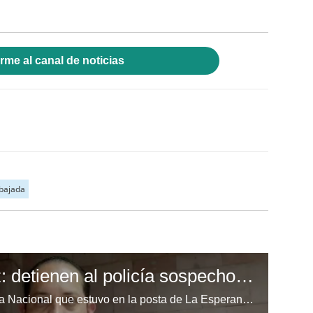
rme al canal de noticias
bajada
Caso Keyla Martínez: detienen al policía sospechoso del homicidio
Uno de los miembros de la Policía Nacional que estuvo en la posta de La Esperanza, Intibucá, cuando se registró la muerte de la universitaria Keyla Martínez, fue capturado por elementos de la Agencia Técnica de Investigación Criminal (Atic) en cumplimiento a un requerimiento fiscal en su contra.