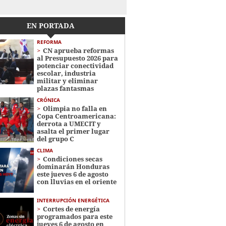
EN PORTADA
REFORMA
CN aprueba reformas
al Presupuesto 2026 para
potenciar conectividad
escolar, industria
militar y eliminar
plazas fantasmas
CRÓNICA
Olimpia no falla en
Copa Centroamericana:
derrota a UMECIT y
asalta el primer lugar
del grupo C
CLIMA
Condiciones secas
dominarán Honduras
este jueves 6 de agosto
con lluvias en el oriente
INTERRUPCIÓN ENERGÉTICA
Cortes de energía
programados para este
jueves 6 de agosto en