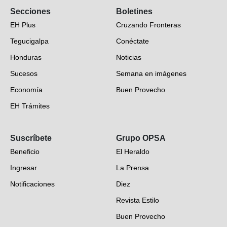
Secciones
Boletines
EH Plus
Cruzando Fronteras
Tegucigalpa
Conéctate
Honduras
Noticias
Sucesos
Semana en imágenes
Economía
Buen Provecho
EH Trámites
Opinión
Suscríbete
Grupo OPSA
EH Verifica
Beneficio
El Heraldo
Fotogalerías
Ingresar
La Prensa
Deportes
Notificaciones
Diez
Videos
Revista Estilo
Hondureños en el mundo
Buen Provecho