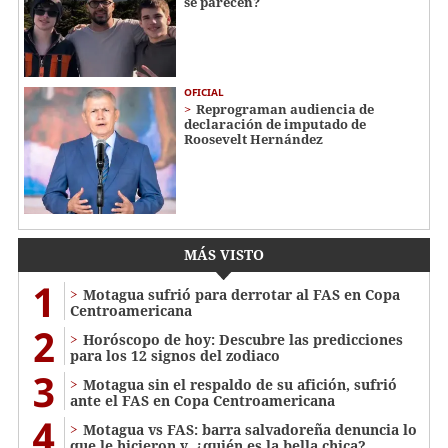
se parecen?
OFICIAL
Reprograman audiencia de
declaración de imputado de
Roosevelt Hernández
MÁS VISTO
1
Motagua sufrió para derrotar al FAS en Copa
Centroamericana
2
Horóscopo de hoy: Descubre las predicciones
para los 12 signos del zodiaco
3
Motagua sin el respaldo de su afición, sufrió
ante el FAS en Copa Centroamericana
4
Motagua vs FAS: barra salvadoreña denuncia lo
que le hicieron y, ¿quién es la bella chica?