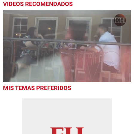
VIDEOS RECOMENDADOS
0
MIS TEMAS PREFERIDOS
seconds
of
1
minute,
51
seconds