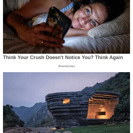
Think Your Crush Doesn't Notice You? Think Again
Brainberries