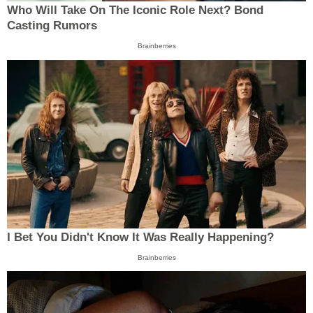
Who Will Take On The Iconic Role Next? Bond
Casting Rumors
Brainberries
I Bet You Didn't Know It Was Really Happening?
Brainberries