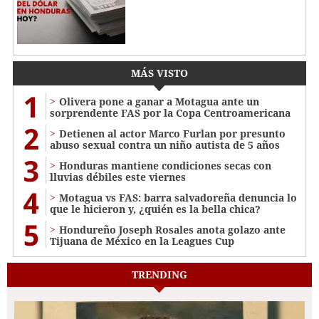
MÁS VISTO
1
Olivera pone a ganar a Motagua ante un
sorprendente FAS por la Copa Centroamericana
2
Detienen al actor Marco Furlan por presunto
abuso sexual contra un niño autista de 5 años
3
Honduras mantiene condiciones secas con
lluvias débiles este viernes
4
Motagua vs FAS: barra salvadoreña denuncia lo
que le hicieron y, ¿quién es la bella chica?
5
Hondureño Joseph Rosales anota golazo ante
Tijuana de México en la Leagues Cup
TRENDING