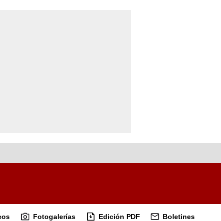
eos
Fotogalerías
Edición PDF
Boletines