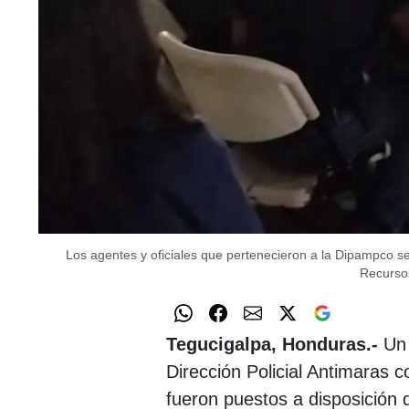
Los agentes y oficiales que pertenecieron a la Dipampco ser
Recurs
Tegucigalpa, Honduras.-
Un 
Dirección Policial Antimaras 
fueron puestos a disposició