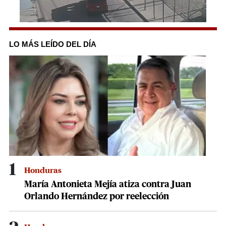
0
seconds
of
LO MÁS LEÍDO DEL DÍA
42
seconds
1
Honduras
María Antonieta Mejía atiza contra Juan
Orlando Hernández por reelección