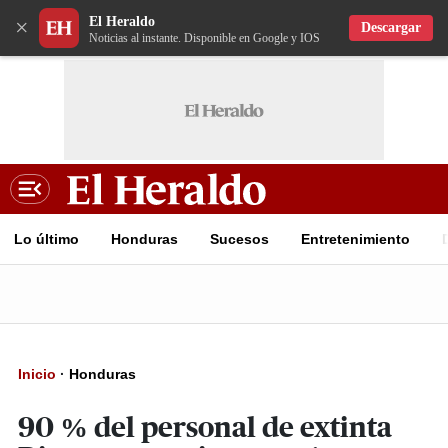
El Heraldo
×
Descargar
Noticias al instante. Disponible en Google y IOS
Lo último
Honduras
Sucesos
Entretenimiento
Inicio
·
Honduras
90 % del personal de extinta