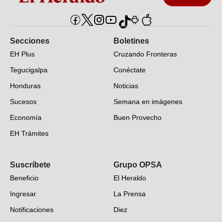
Secciones
Boletines
EH Plus
Cruzando Fronteras
Tegucigalpa
Conéctate
Honduras
Noticias
Sucesos
Semana en imágenes
Economía
Buen Provecho
EH Trámites
Opinión
Suscríbete
Grupo OPSA
EH Verifica
Beneficio
El Heraldo
Fotogalerías
Ingresar
La Prensa
Deportes
Notificaciones
Diez
Videos