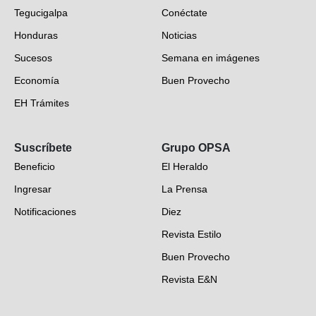
Tegucigalpa
Conéctate
Honduras
Noticias
Sucesos
Semana en imágenes
Economía
Buen Provecho
EH Trámites
Opinión
Suscríbete
Grupo OPSA
EH Verifica
Beneficio
El Heraldo
Fotogalerías
Ingresar
La Prensa
Deportes
Notificaciones
Diez
Videos
Revista Estilo
Hondureños en el mundo
Buen Provecho
Revista E&N
Suscripción