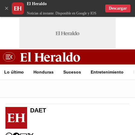
El Heraldo
×
Descargar
Noticias al instante. Disponible en Google y IOS
Lo último
Honduras
Sucesos
Entretenimiento
DAET