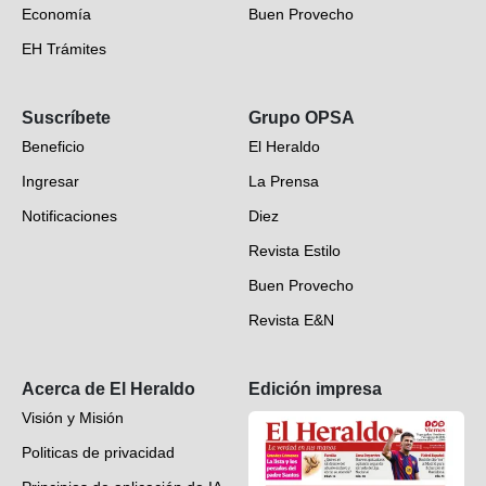
Economía
Buen Provecho
EH Trámites
Opinión
Suscríbete
Grupo OPSA
EH Verifica
Beneficio
El Heraldo
Fotogalerías
Ingresar
La Prensa
Deportes
Notificaciones
Diez
Videos
Revista Estilo
Hondureños en el mundo
Buen Provecho
Revista E&N
Suscripción
Acerca de El Heraldo
Edición impresa
Visión y Misión
Politicas de privacidad