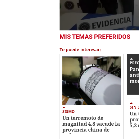
0
MIS TEMAS PREFERIDOS
seconds
of
1
Te puede interesar:
minute,
5
seconds
Volume
PRE
0%
Pan
ant
mon
vir
ha 
SIN
SISMO
Un 
Un terremoto de
pro
magnitud 4.8 sacude la
5,2
provincia china de
pro
Sichuan sin causar