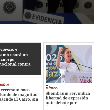
OCUPACIÓN
amá usará un
icuerpo
oclonal contra
us respiratorio que
matado 13 niños
 DAÑOS
MÉXICO
terremoto poco
Sheinbaum reivindica
fundo de magnitud
libertad de expresión
 sacude El Cairo, sin
ante debate por
vocar daños
derechos de