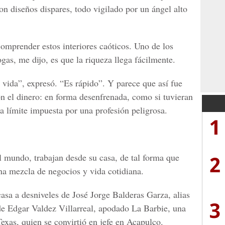
con diseños dispares, todo vigilado por un ángel alto
omprender estos interiores caóticos. Uno de los
as, me dijo, es que la riqueza llega fácilmente.
la vida”, expresó. “Es rápido”. Y parece que así fue
on el dinero: en forma desenfrenada, como si tuvieran
a límite impuesta por una profesión peligrosa.
1
2
l mundo, trabajan desde su casa, de tal forma que
una mezcla de negocios y vida cotidiana.
casa a desniveles de José Jorge Balderas Garza, alias
3
 de Edgar Valdez Villarreal, apodado La Barbie, una
Texas, quien se convirtió en jefe en Acapulco.