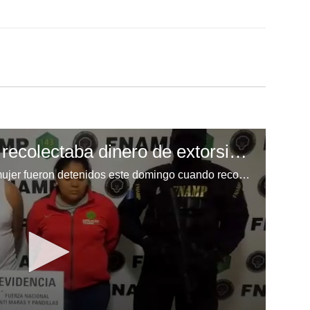
Capturan pareja que recolectaba dinero de extorsión a transportistas
Un cabecilla de la MS-13 y una mujer fueron detenidos este domingo cuando recolectaban dinero producto de la extorsión a transportistas y negocios en el bulevar del Norte, en Comayagüela.