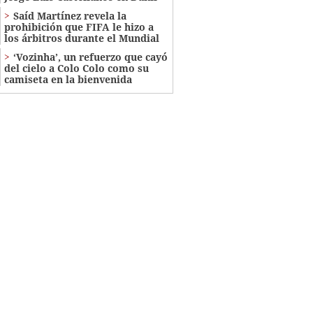
Saíd Martínez revela la
prohibición que FIFA le hizo a
los árbitros durante el Mundial
‘Vozinha’, un refuerzo que cayó
del cielo a Colo Colo como su
camiseta en la bienvenida