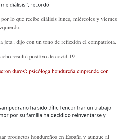
e diálisis'', recordó.
or lo que recibe diálisis lunes, miércoles y viernes
izquierdo.
 jeta', dijo con un tono de reflexión el compatriota.
acho resultó positivo de
covid-19
.
ueron duros': psicóloga hondureña emprende con
sampedrano ha sido díficil encontrar un trabajo
mor por su familia ha decidido reinventarse y
zar productos
hondureños
en
España
y aunque al