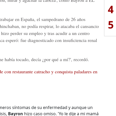
 oír, mirar y agachar la cabeza', contó Bayron a
EL
4
trabajar en
España
, el sampedrano de 26 años
5
hinchaban, no podía respirar, lo atacaba el cansancio
e hizo perder su empleo y tras acudir a un centro
nca esperó: fue diagnosticado con
insuficiencia renal
me había tocado, decía ¿por qué a mí?', recordó.
 con restaurante catracho y conquista paladares en
meros síntomas de su enfermedad y aunque un
isis,
Bayron
hizo caso omiso. 'Yo le dije a mi mamá