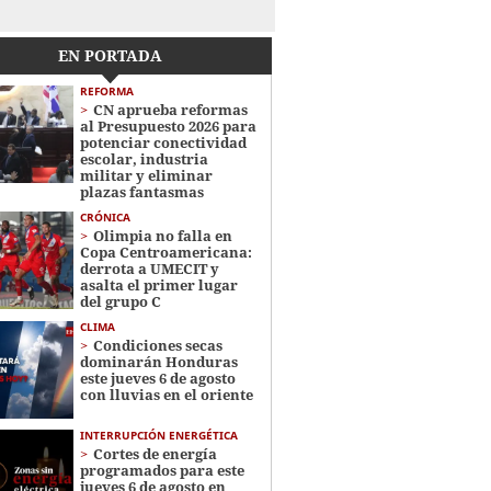
EN PORTADA
REFORMA
CN aprueba reformas
al Presupuesto 2026 para
potenciar conectividad
escolar, industria
militar y eliminar
plazas fantasmas
CRÓNICA
Olimpia no falla en
Copa Centroamericana:
derrota a UMECIT y
asalta el primer lugar
del grupo C
CLIMA
Condiciones secas
dominarán Honduras
este jueves 6 de agosto
con lluvias en el oriente
INTERRUPCIÓN ENERGÉTICA
Cortes de energía
programados para este
jueves 6 de agosto en