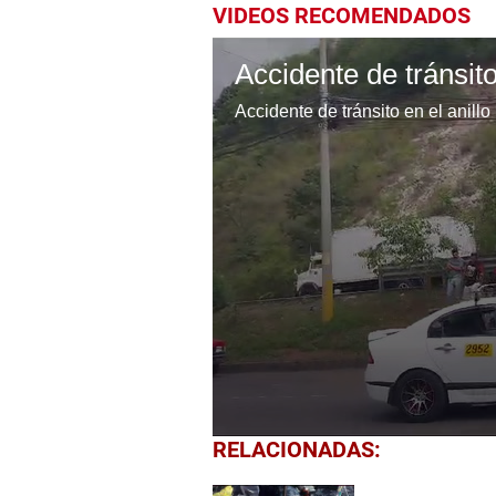
VIDEOS RECOMENDADOS
Accidente de tránsito en el anillo
0
RELACIONADAS:
seconds
of