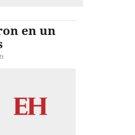
ron en un
s
021