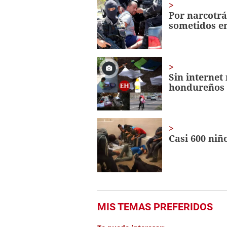
1
minute,
Por narcotrá
9
sometidos e
seconds
Volume
0%
Sin internet
hondureños 
Casi 600 niñ
MIS TEMAS PREFERIDOS