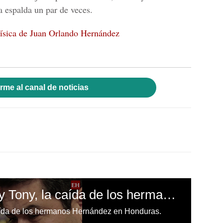
 espalda un par de veces.
física de Juan Orlando Hernández
rme al canal de noticias
Hilda, Juan Orlando y Tony, la caída de los hermanos Hernández en Honduras
caída de los hermanos Hernández en Honduras.