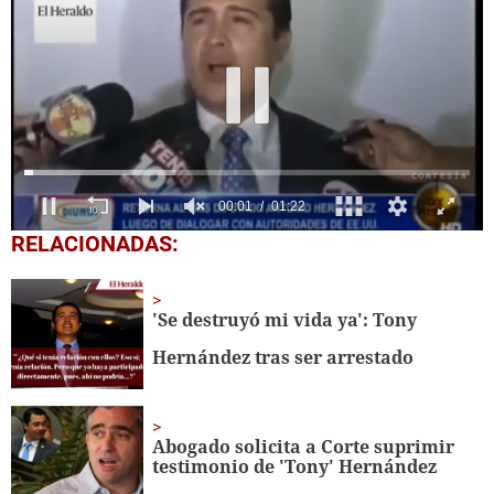
0
RELACIONADAS:
seconds
of
1
minute,
'Se destruyó mi vida ya': Tony
22
seconds
Hernández tras ser arrestado
Abogado solicita a Corte suprimir
testimonio de 'Tony' Hernández