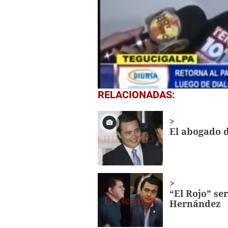
0
RELACIONADAS:
seconds
of
1
minute,
El abogado d
22
seconds
Volume
0%
“El Rojo” se
Hernández