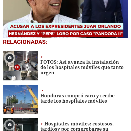
0
RELACIONADAS:
seconds
of
4
minutes,
FOTOS: Así avanza la instalación
38
de los hospitales móviles que tanto
seconds
urgen
Honduras compró caro y recibe
tarde los hospitales móviles
Hospitales móviles: costosos,
tardíosy por comprobarse su