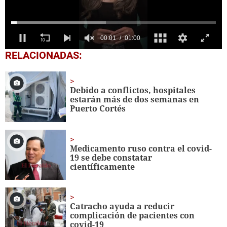
00:02
01:00
0
RELACIONADAS:
of
1
minute,
0
Debido a conflictos, hospitales
estarán más de dos semanas en
Puerto Cortés
Medicamento ruso contra el covid-
19 se debe constatar
científicamente
Catracho ayuda a reducir
complicación de pacientes con
covid-19