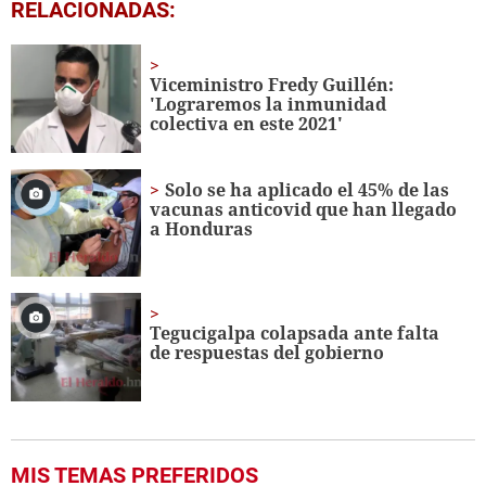
0
RELACIONADAS:
seconds
of
1
minute,
Viceministro Fredy Guillén:
21
'Lograremos la inmunidad
seconds
colectiva en este 2021'
Solo se ha aplicado el 45% de las
vacunas anticovid que han llegado
a Honduras
Tegucigalpa colapsada ante falta
de respuestas del gobierno
MIS TEMAS PREFERIDOS